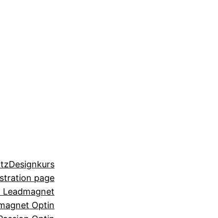
tz
Designkurs
stration page
n Leadmagnet
magnet Optin