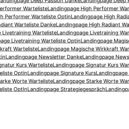
Landingpage Deep Passion Danke
Landingpage Deep P
erformer Warteliste
Landingpage High Performer War
h Performer Warteliste Optin
Landingpage High Radia
diant Warteliste Danke
Landingpage High Radiant War
Livetraining Warteliste
Landingpage Livetraining War
age Livetraining Warteliste Optin
Landingpage Magisc
raft Warteliste
Landingpage Magische Wirkkraft War
tin
Landingpage Newsletter Danke
Landingpage Newsl
natur Kurs Warteliste
Landingpage Signatur Kurs War
liste Optin
Landingpage Signature Kurs
Landingpage 
arke Worte Warteliste
Landingpage Starke Worte War
liste OptIn
Landingpage Strategiegespräch
Landingp