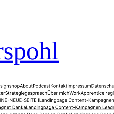
rspohl
signshop
About
Podcast
Kontakt
Impressum
Datenschu
ter
Strategiegespraech
Über mich
Work
Apprentice regi
INE-NEUE-SEITE !
Landingpage Content-Kampagne
agnet Danke
Landingpage Content-Kampagnen Lead