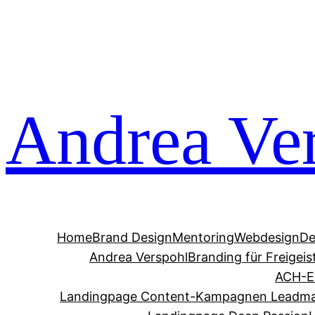
Zum
Inhalt
springen
Andrea Ve
Home
Brand Design
Mentoring
Webdesign
De
Andrea Verspohl
Branding für Freigeis
ACH-E
Landingpage Content-Kampagnen Leadm