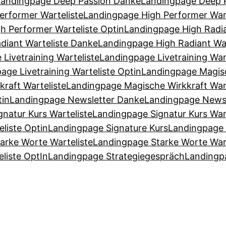
Landingpage Deep Passion Danke
Landingpage Deep P
erformer Warteliste
Landingpage High Performer War
h Performer Warteliste Optin
Landingpage High Radia
diant Warteliste Danke
Landingpage High Radiant War
Livetraining Warteliste
Landingpage Livetraining War
age Livetraining Warteliste Optin
Landingpage Magisc
raft Warteliste
Landingpage Magische Wirkkraft War
tin
Landingpage Newsletter Danke
Landingpage Newsl
natur Kurs Warteliste
Landingpage Signatur Kurs War
liste Optin
Landingpage Signature Kurs
Landingpage 
arke Worte Warteliste
Landingpage Starke Worte War
liste OptIn
Landingpage Strategiegespräch
Landingp