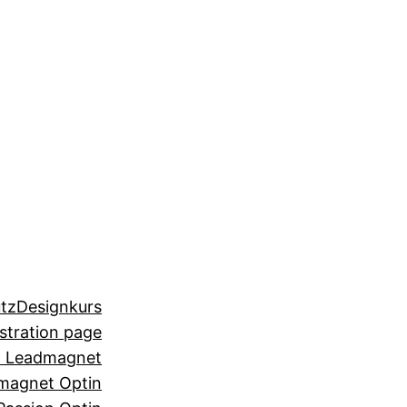
tz
Designkurs
stration page
n Leadmagnet
magnet Optin