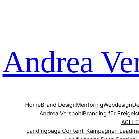
Zum
Inhalt
springen
Andrea Ve
Home
Brand Design
Mentoring
Webdesign
De
Andrea Verspohl
Branding für Freigeis
ACH-E
Landingpage Content-Kampagnen Leadm