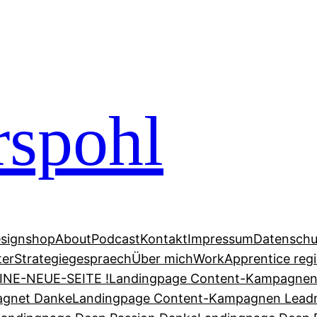
rspohl
signshop
About
Podcast
Kontakt
Impressum
Datenschu
ter
Strategiegespraech
Über mich
Work
Apprentice regi
INE-NEUE-SEITE !
Landingpage Content-Kampagne
agnet Danke
Landingpage Content-Kampagnen Lead