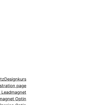
tz
Designkurs
stration page
n Leadmagnet
magnet Optin