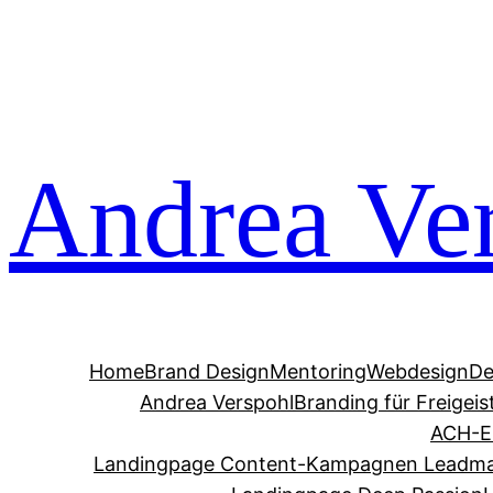
Zum
Inhalt
springen
Andrea Ve
Home
Brand Design
Mentoring
Webdesign
De
Andrea Verspohl
Branding für Freigeis
ACH-E
Landingpage Content-Kampagnen Leadm